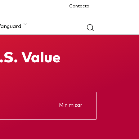
Contacto
Vanguard
S. Value
ón
Minimizar
Interim report