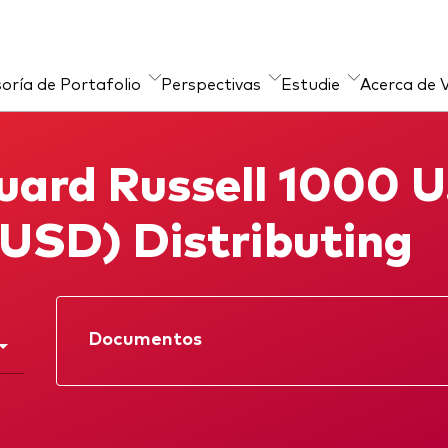
oría de Portafolio
Perspectivas
Estudie
Acerca de 
ursos
sultoría de carteras
Sobre nuestros
Material de Soporte
ard Russell 1000 U.
productos de inversi
ces de producto
ETFs indexados
(USD) Distributing
Fondos Mutuos
Inversiones ESG
Documentos
Prospectus
Reporte anual
Memorandum