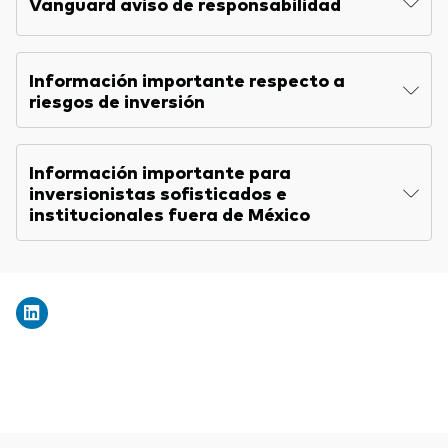
Vanguard aviso de responsabilidad
Explore
Indices de producto
Economía y Mercado
Back to main menu
KIID
Material de Soporte
Fundamentos de ETF
Opinión de Experto
Interim report
Información importante respecto a
Sobre nuestros productos de inversión
Acerca de Vanguard
riesgos de inversión
Perspectivas Vanguard
Memorandum
ETFs indexados
Información importante para
Fondos Mutuos
inversionistas sofisticados e
Inversiones ESG
institucionales fuera de México