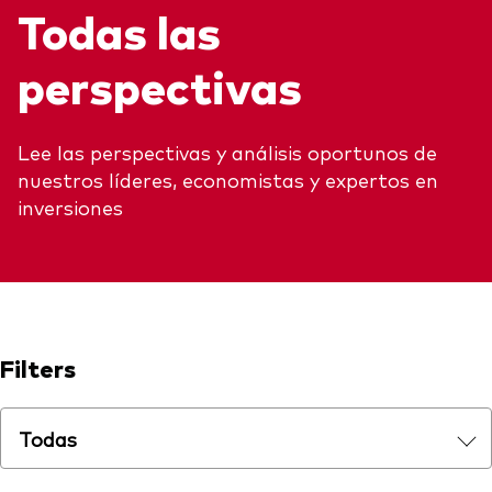
Todas las
Explore
Indices de producto
Economía y Mercado
Back to main menu
Material de Soporte
perspectivas
Fundamentos de ETF
Opinión de Experto
Sobre nuestros productos de inversión
Acerca de Vanguard
Perspectivas Vanguard
ETFs indexados
Lee las perspectivas y análisis oportunos de
nuestros líderes, economistas y expertos en
Fondos Mutuos
inversiones
Inversiones ESG
Filters
Todas