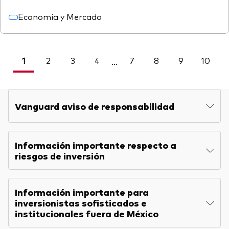
Economía y Mercado
1
2
3
4
7
8
9
10
<
...
Vanguard aviso de responsabilidad
Información importante respecto a
riesgos de inversión
Información importante para
inversionistas sofisticados e
institucionales fuera de México