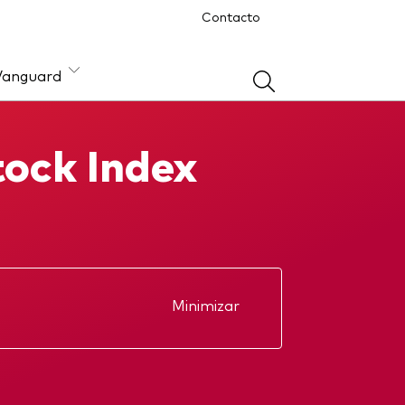
Contacto
Vanguard
ock Index
ón
Minimizar
Reporte anual
Memorandum