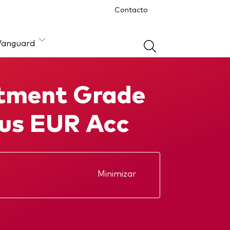
Contacto
Vanguard
tment Grade
ón
lus EUR Acc
Minimizar
Reporte anual
KIID