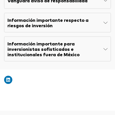
Vanguard aviso de responsabilidad
Explore
Indices de producto
Economía y Mercado
Back to main menu
Material de Soporte
Fundamentos de ETF
Opinión de Experto
Información importante respecto a
Sobre nuestros productos de inversión
Acerca de Vanguard
riesgos de inversión
Perspectivas Vanguard
ETFs indexados
Información importante para
Fondos Mutuos
inversionistas sofisticados e
Inversiones ESG
institucionales fuera de México