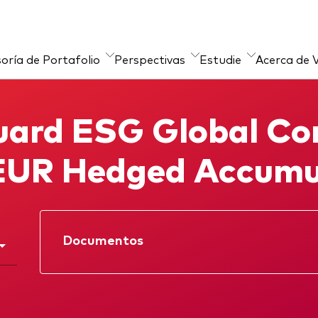
oría de Portafolio
Perspectivas
Estudie
Acerca de 
ursos
sultoría de carteras
Sobre nuestros
Material de Soporte
ard ESG Global Co
productos de inversi
ces de producto
ETFs indexados
EUR Hedged Accumu
Fondos Mutuos
Inversiones ESG
Documentos
Ficha
Prospectus
Memorandum
Interim report