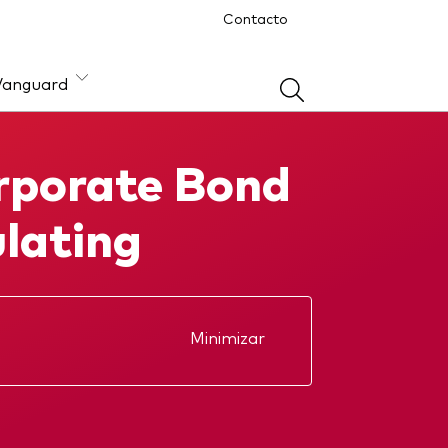
Contacto
Vanguard
rporate Bond
ón
lating
Minimizar
Reporte anual