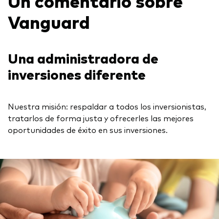
Un comentario sobre
Explore
Indices de producto
Economía y Mercado
Vanguard
Back to main menu
Material de Soporte
Fundamentos de ETF
Opinión de Experto
Sobre nuestros productos de inversión
Acerca de Vanguard
Perspectivas Vanguard
Una administradora de
ETFs indexados
inversiones diferente
Fondos Mutuos
Inversiones ESG
Nuestra misión: respaldar a todos los inversionistas,
tratarlos de forma justa y ofrecerles las mejores
oportunidades de éxito en sus inversiones.