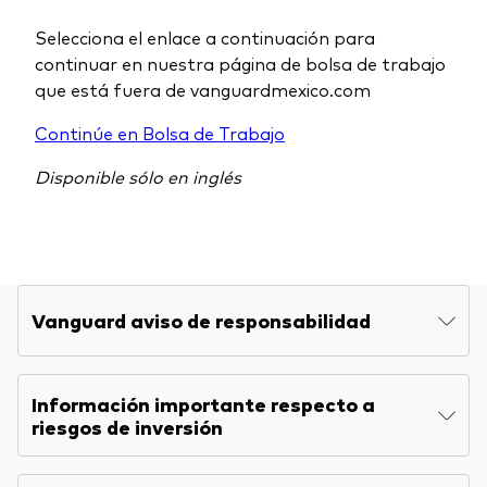
Explore
Indices de producto
Economía y Mercado
Back to main menu
Selecciona el enlace a continuación para
Material de Soporte
continuar en nuestra página de bolsa de trabajo
Fundamentos de ETF
Opinión de Experto
que está fuera de vanguardmexico.com
Sobre nuestros productos de inversión
Acerca de Vanguard
Perspectivas Vanguard
Continúe en Bolsa de Trabajo
ETFs indexados
Disponible sólo en inglés
Fondos Mutuos
Inversiones ESG
Vanguard aviso de responsabilidad
Información importante respecto a
riesgos de inversión