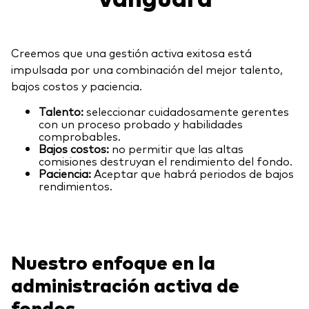
Explore
Indices de producto
Economía y Mercado
Back to main menu
Material de Soporte
Fundamentos de ETF
Opinión de Experto
Creemos que una gestión activa exitosa está
Sobre nuestros productos de inversión
Acerca de Vanguard
impulsada por una combinación del mejor talento,
Perspectivas Vanguard
bajos costos y paciencia.
ETFs indexados
Talento:
seleccionar cuidadosamente gerentes
Fondos Mutuos
con un proceso probado y habilidades
comprobables.
Inversiones ESG
Bajos costos:
no permitir que las altas
comisiones destruyan el rendimiento del fondo.
Paciencia:
Aceptar que habrá periodos de bajos
rendimientos.
Nuestro enfoque en la
administración activa de
fondos